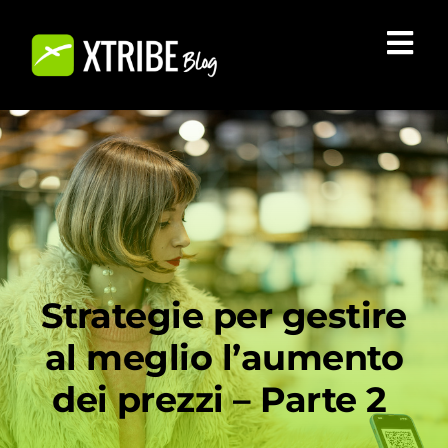
Salta
al
Tog
contenuto
Nav
CHI SIAMO
BLOG
COMMUNITY
INIZIA A VENDERE SU XTRIBE
Strategie per gestire
al meglio l’aumento
dei prezzi – Parte 2