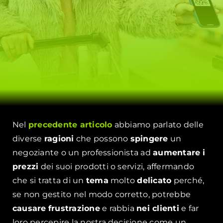
Nel
precedente articolo
abbiamo parlato delle
diverse
ragioni
che possono
spingere
un
negoziante o un professionista ad
aumentare
i
prezzi
dei suoi prodotti o servizi, affermando
che si tratta di un
tema
molto
delicato
perché,
se non gestito nel modo corretto, potrebbe
causare
frustrazione
e rabbia
nei clienti
e far
loro percepire la nostra decisione come un