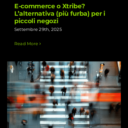
E-commerce o Xtribe?
L’alternativa (più furba) per i
piccoli negozi
Settembre 29th, 2025
Read More
Perché vendere localmente oggi è
l’arma segreta contro i giganti dell’e-
commerce