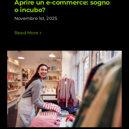
Aprire un e-commerce: sogno
o incubo?
Novembre 1st, 2025
Read More
E-commerce o Xtribe? L’alternativa
(più furba) per i piccoli negozi