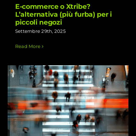
E-commerce o Xtribe?
L’alternativa (più furba) per i
piccoli negozi
Settembre 29th, 2025
Read More
Perché vendere localmente oggi è
l’arma segreta contro i giganti dell’e-
commerce