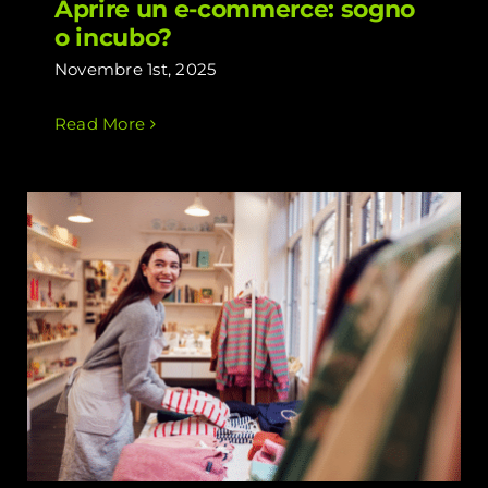
Aprire un e-commerce: sogno
o incubo?
Novembre 1st, 2025
Read More
E-commerce o Xtribe? L’alternativa
(più furba) per i piccoli negozi