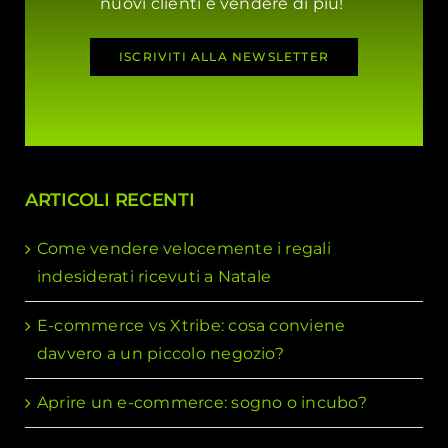
nuovi clienti e vendere di più!
ISCRIVITI ALLA NEWSLETTER
ARTICOLI RECENTI
Come vendere velocemente i regali
indesiderati ricevuti a Natale
E-commerce vs Xtribe: cosa conviene
davvero a un piccolo negozio?
Aprire un e-commerce: sogno o incubo?