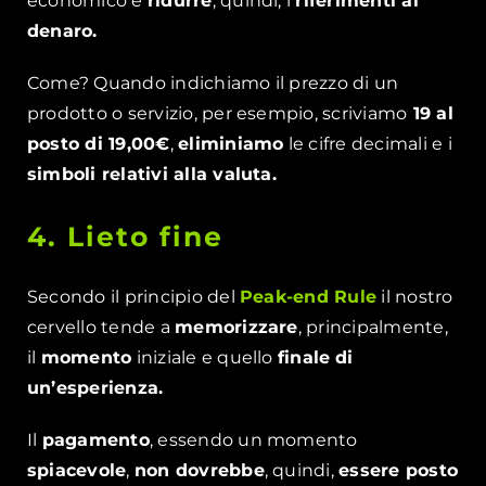
economico e
ridurre
, quindi, i
riferimenti al
denaro.
Come? Quando indichiamo il prezzo di un
prodotto o servizio, per esempio, scriviamo
19 al
posto di 19,00€
,
eliminiamo
le cifre decimali e i
simboli relativi alla valuta.
4. Lieto fine
Secondo il principio del
Peak-end Rule
il nostro
cervello tende a
memorizzare
, principalmente,
il
momento
iniziale e quello
finale
di
un’esperienza.
Il
pagamento
, essendo un momento
spiacevole
,
non dovrebbe
, quindi,
essere posto