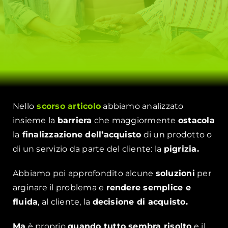
Nello
scorso articolo
abbiamo analizzato
insieme la
barriera
che maggiormente
ostacola
la
finalizzazione dell’acquisto
di un prodotto o
di un servizio da parte del cliente: la
pigrizia.
Abbiamo poi approfondito alcune
soluzioni
per
arginare il problema e
rendere semplice e
fluida
, al cliente, la
decisione di acquisto.
Ma
è proprio
quando tutto sembra risolto
e il