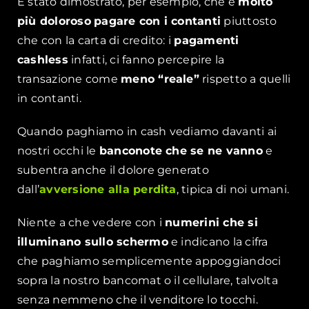
È stato dimostrato, per esempio, che è
molto
più doloroso
pagare con i contanti
piuttosto
che con la carta di credito: i
pagamenti
cashless
infatti, ci fanno percepire la
transazione come
meno “reale”
rispetto a quelli
in contanti.
Quando paghiamo in cash vediamo davanti ai
nostri occhi le
banconote che se ne vanno
e
subentra anche il dolore generato
dall’
avversione alla perdita
, tipica di noi umani.
Niente a che vedere con i
numerini che si
illuminano sullo schermo
e indicano la cifra
che paghiamo semplicemente appoggiandoci
sopra la nostro bancomat o il cellulare, talvolta
senza nemmeno che il venditore lo tocchi.