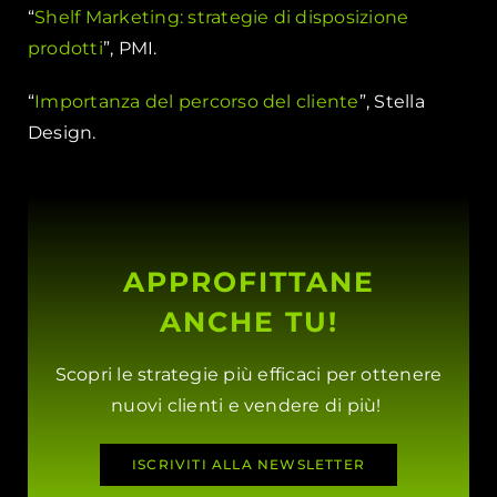
“
Shelf Marketing: strategie di disposizione
prodotti
”, PMI.
“
Importanza del percorso del cliente
”, Stella
Design.
APPROFITTANE
ANCHE TU!
Scopri le strategie più efficaci per ottenere
nuovi clienti e vendere di più!
ISCRIVITI ALLA NEWSLETTER