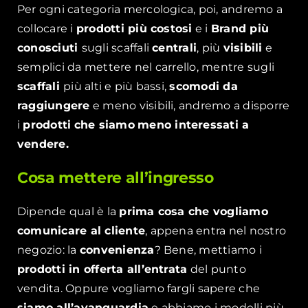
Per ogni categoria mercologica, poi, andremo a
collocare i
prodotti più costosi
e i
Brand più
conosciuti
sugli scaffali
centrali
, più
visibili
e
semplici da mettere nel carrello, mentre sugli
scaffali
più alti e più bassi,
scomodi da
raggiungere
e meno visibili, andremo a disporre
i
prodotti
che siamo
meno interessati a
vendere.
Cosa mettere all’ingresso
Dipende qual è la
prima cosa che vogliamo
comunicare al cliente
, appena entra nel nostro
negozio: la
convenienza
? Bene, mettiamo i
prodotti in offerta all’entrata
del punto
vendita. Oppure vogliamo fargli sapere che
siamo all’avanguardia
e abbiamo i modelli più