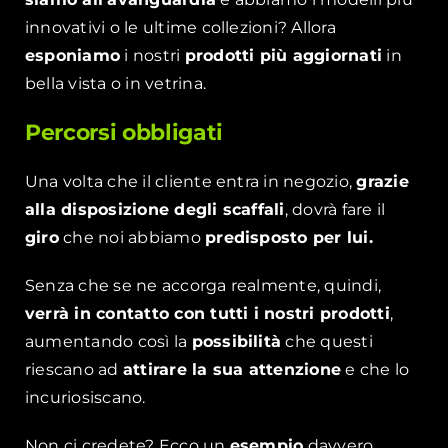
innovativi o le ultime collezioni? Allora
esponiamo
i nostri
prodotti più aggiornati
in
bella vista o in vetrina.
Percorsi obbligati
Una volta che il cliente entra in negozio,
grazie
alla disposizione degli scaffali
, dovrà fare il
giro
che noi abbiamo
predisposto per lui.
Senza che se ne accorga realmente, quindi,
verrà in contatto con tutti i nostri prodotti
,
aumentando così la
possibilità
che questi
riescano ad
attirare la sua attenzione
e che lo
incuriosiscano.
Non ci credete? Ecco un
esempio
davvero