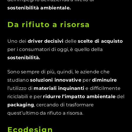
sostenibilità ambientale.
Da rifiuto a risorsa
Uno dei
driver
decisivi
delle
scelte di acquisto
per i consumatori di oggi, è quello della
sostenibilità.
Sono sempre di più, quindi, le aziende che
studiano
soluzioni innovative
per
diminuire
l’utilizzo di
materiali
inquinanti
e difficilmente
riciclabili e per
ridurre
l’impatto ambientale
del
packaging
, cercando di trasformare
quest’ultimo da rifiuto a risorsa.
Ecodesign