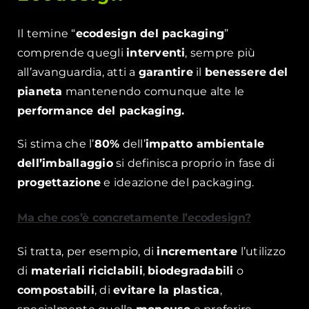
Il temine “
ecodesign del packaging
”
comprende quegli
interventi
, sempre più
all’avanguardia, atti a
garantire
il
benessere
del
pianeta
mantenendo comunque alte le
performance del packaging.
Si stima che l’
80%
dell’
impatto ambientale
dell’imballaggio
si definisca proprio in fase di
progettazione
e ideazione del packaging.
Ma che cos’è concretamente l’ecodesign?
Si tratta, per esempio, di
incrementare
l’utilizzo
di
materiali riciclabili
,
biodegradabili
o
compostabili
, di
evitare la plastica
,