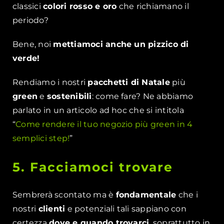
classici
colori rosso e oro
che richiamano il
periodo?
Bene, noi
mettiamoci anche un pizzico di
verde!
Rendiamo i nostri
pacchetti di Natale
più
green
e
sostenibili
: come fare? Ne abbiamo
parlato in un articolo ad hoc che si intitola
“
Come rendere il tuo negozio più green in 4
semplici step!
”
5. Facciamoci trovare
Sembrerà scontato ma è
fondamentale
che i
nostri
clienti
e potenziali tali sappiano con
certezza
dove e quando trovarci
, soprattutto in