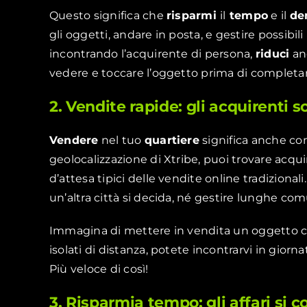
Questo significa che
risparmi
il
tempo
e il
de
gli oggetti, andare in posta, e gestire possibili
incontrando l’acquirente di persona,
riduci
anc
vedere e toccare l’oggetto prima di completar
2. Vendite rapide: gli acquirenti s
Vendere
nel tuo
quartiere
significa anche con
geolocalizzazione di Xtribe, puoi trovare acqui
d’attesa tipici delle vendite online tradiziona
un’altra città si decida, né gestire lunghe comu
Immagina di mettere in vendita un oggetto co
isolati di distanza, potete incontrarvi in giorna
Più veloce di così!
3. Risparmia tempo: gli affari si