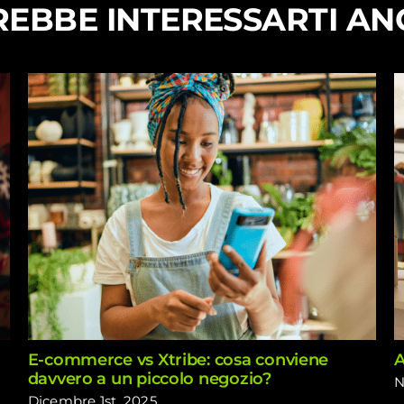
EBBE INTERESSARTI A
E-commerce vs Xtribe: cosa conviene
A
davvero a un piccolo negozio?
N
Dicembre 1st, 2025