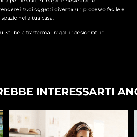
à per liberarti di regali indesiderati e
 vendere i tuoi oggetti diventa un processo facile e
spazio nella tua casa.
su Xtribe e trasforma i regali indesiderati in
EBBE INTERESSARTI A