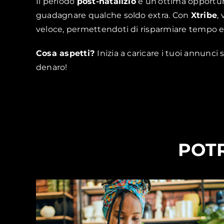
Il periodo
post-natalizio
è un’ottima opportunit
guadagnare qualche soldo extra. Con
Xtribe
,
veloce, permettendoti di risparmiare tempo e 
Cosa aspetti?
Inizia a caricare i tuoi annunci 
denaro!
POTR