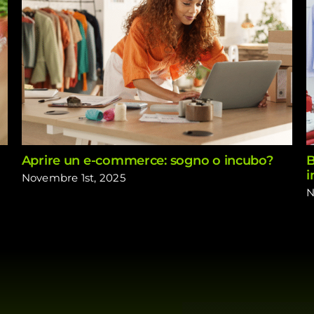
Aprire un e-commerce: sogno o incubo?
B
i
Novembre 1st, 2025
N