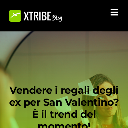
Salta
al
Tog
contenuto
Nav
CHI SIAMO
BLOG
COMMUNITY
INIZIA A VENDERE SU XTRIBE
Vendere i regali degli
ex per San Valentino?
È il trend del
momento!