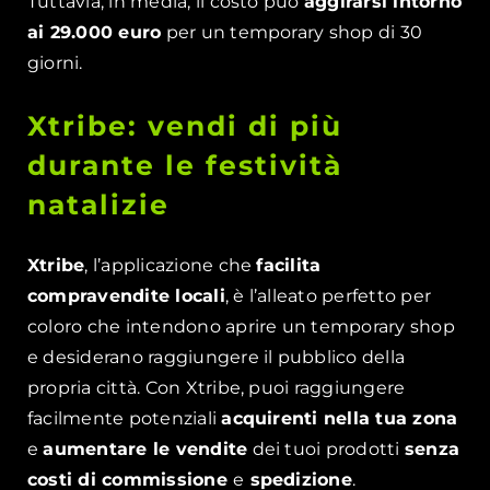
Tuttavia, in media, il costo può
aggirarsi intorno
ai 29.000 euro
per un temporary shop di 30
giorni.
Xtribe: vendi di più
durante le festività
natalizie
Xtribe
, l’applicazione che
facilita
compravendite locali
, è l’alleato perfetto per
coloro che intendono aprire un temporary shop
e desiderano raggiungere il pubblico della
propria città. Con Xtribe, puoi raggiungere
facilmente potenziali
acquirenti nella tua zona
e
aumentare le vendite
dei tuoi prodotti
senza
costi di commissione
e
spedizione
.