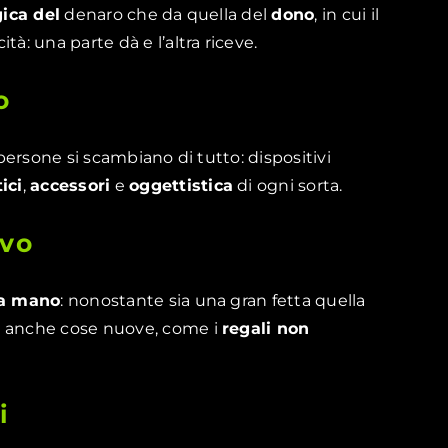
gica del
denaro che da quella del
dono
, in cui il
tà: una parte dà e l’altra riceve.
o
 persone si scambiano di tutto: dispositivi
ici
,
accessori
e
oggettistica
di ogni sorta.
ovo
a mano
: nonostante sia una gran fetta quella
e anche cose nuove, come i
regali non
i