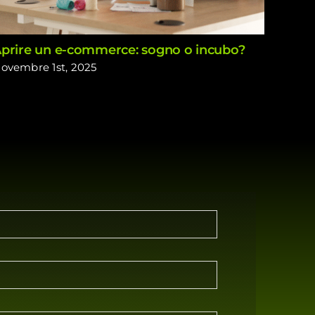
prire un e-commerce: sogno o incubo?
Come 
indesi
ovembre 1st, 2025
Dicemb