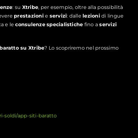
enze
: su
Xtribe
, per esempio, oltre alla possibilità
cevere
prestazioni
e
servizi
: dalle
lezioni
di lingue
a e le
consulenze
specialistiche
fino a
servizi
baratto su Xtribe
? Lo scopriremo nel prossimo
soldi/app-siti-baratto