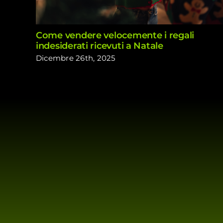
Come vendere velocemente i regali
indesiderati ricevuti a Natale
Dicembre 26th, 2025