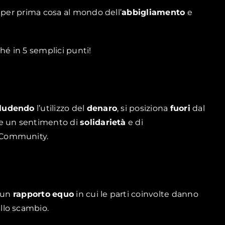
 per prima cosa al mondo dell’
abbigliamento
e
hé in 5 semplici punti!
ludendo
l’utilizzo del
denaro
, si posiziona
fuori
dal
re un sentimento di
solidarietà
e di
 Community.
e un
rapporto
equo
in cui le parti coinvolte danno
llo scambio.