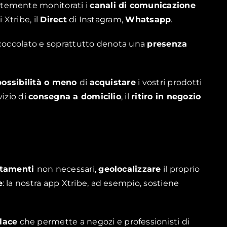
ntemente monitorati i
canali di comunicazione
 Xtribe, il
Direct
di Instagram,
Whatsapp
.
e coccolato e soprattutto denota una
presenza
possibilità o meno
di
acquistare
i vostri prodotti
vizio di
consegna a domicilio
, il
ritiro in negozio
stamenti
non necessari,
geolocalizzare
il proprio
e
: la nostra app Xtribe, ad esempio, sostiene
lace
che permette a negozi e professionisti di