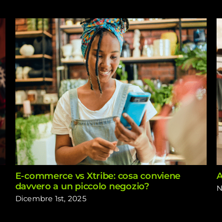
E-commerce vs Xtribe: cosa conviene
A
davvero a un piccolo negozio?
N
Dicembre 1st, 2025