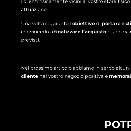
i clienti fisicamente vicini al vostro store fisi
attuazione.
Una volta raggiunto l’
obiettivo
di
portare
il
cl
convincerlo a
finalizzare l’acquisto
o, ancora 
previsti.
Nel prossimo articolo abbiamo in serbo alcun
cliente
nel vostro negozio positiva e
memorab
POTR