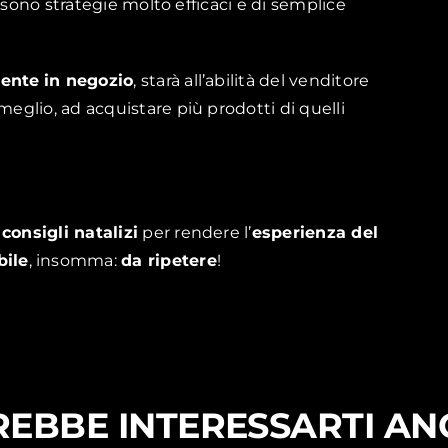
co sono strategie molto efficaci e di semplice
iente
in negozio
, starà all’abilità del venditore
meglio, ad acquistare più prodotti di quelli
i
consigli natalizi
per rendere l’
esperienza del
ile
, insomma:
da ripetere
!
EBBE INTERESSARTI A