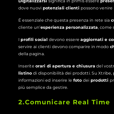
Digitalizzarsi
significa in primis essere
presen
dove nuovi
potenziali clienti
possono venire 
É essenziale che questa presenza in rete sia
c
cliente un’
esperienza personalizzata
, come 
I
profili social
devono essere
aggiornati e c
servire ai clienti devono comparire in modo
c
della pagina.
Inserite
orari di apertura e chiusura
del vost
listino
di disponibilità dei prodotti. Su Xtribe
informazioni ed inserire le
foto
dei
prodotti
p
più semplice da gestire.
2.Comunicare Real Time