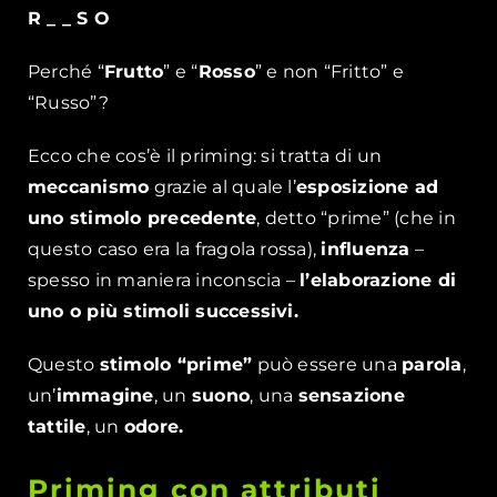
R _ _ S O
Perché “
Frutto
” e “
Rosso
” e non “Fritto” e
“Russo”?
Ecco che cos’è il priming: si tratta di un
meccanismo
grazie al quale l’
esposizione ad
uno stimolo precedente
, detto “prime” (che in
questo caso era la fragola rossa),
influenza
–
spesso in maniera inconscia –
l’elaborazione di
uno o più stimoli successivi.
Questo
stimolo “prime”
può essere una
parola
,
un’
immagine
, un
suono
, una
sensazione
tattile
, un
odore.
Priming con attributi