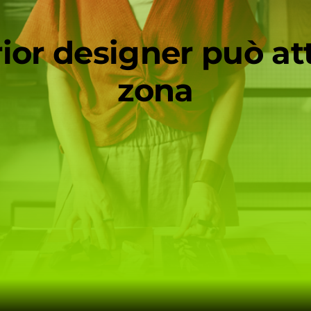
or designer può atti
zona